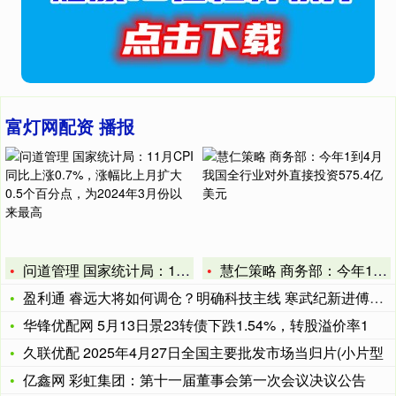
富灯网配资 播报
问道管理 国家统计局：11月CPI同比上涨0.7%，涨幅比上
慧仁策略 商务部：今年1到4月我国全行业对外直接投资575.
盈利通 睿远大将如何调仓？明确科技主线 寒武纪新进傅鹏博十大
华锋优配网 5月13日景23转债下跌1.54%，转股溢价率1
久联优配 2025年4月27日全国主要批发市场当归片(小片型
亿鑫网 彩虹集团：第十一届董事会第一次会议决议公告