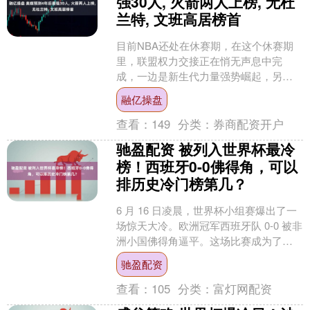
强30人, 火箭两人上榜, 无杜
兰特, 文班高居榜首
目前NBA还处在休赛期，在这个休赛期
里，联盟权力交接正在悄无声息中完
成，一边是新生代力量强势崛起，另一
边则是詹姆斯、库里等传奇老将逐渐步
融亿操盘
入生涯的黄昏。杰夫·格林....
查看：
149
分类：
券商配资开户
驰盈配资 被列入世界杯最冷
榜！西班牙0-0佛得角，可以
排历史冷门榜第几？
6 月 16 日凌晨，世界杯小组赛爆出了一
场惊天大冷。欧洲冠军西班牙队 0-0 被非
洲小国佛得角逼平。这场比赛成为了本
届世界杯开赛以来的最大冷门，同时也
驰盈配资
被 Th....
查看：
105
分类：
富灯网配资