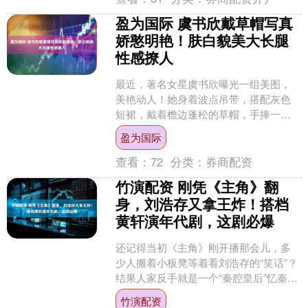
盈为国际 虞书欣戴草帽写真
娇憨明艳！肤白貌美大长腿
性感撩人
最近，著名女星虞书欣曝光一组美图，
美艳动人！她身着波点吊带，搭配灰色
短裙，戴着檐边蓬松的草帽，手捧一束
粉嫩郁金香，她俏脸柔美，圆杏眼澄澈
盈为国际
含水，樱桃红唇，长发披肩....
查看：
72
分类：
券商配资
竹演配资 刚凭《主角》翻
身，刘浩存又拿王炸！搭档
黄轩演年代剧，这剧必爆
还记得当初《主角》刚开播那会儿，多
少人搬着小板凳等着看刘浩存的“笑话”？
结果人家反手就是一个“秦腔皇后”忆秦
娥，硬生生把质疑声变成了“真香”现场。
竹演配资
不得不说，....