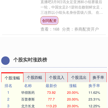
直播吧3月9日讯女足亚洲杯小组赛最后
一轮，中国女足2-1逆转击败朝鲜女足，
三连胜以小组头名身份晋级八强。 在
2023年10月进行的奥运会预选赛首轮
创同配资
中，中国女足曾....
查看：
168
分类：
券商配资开户
个股实时涨跌榜
个股跌幅
个股流入
个股流出
换手率
个股涨幅
排名
名称
最新价
涨幅
换手率
1
毕得医药
73.92
20.00%
11.62%
2
百普赛斯
77.7
20.00%
23.31%
3
北方长龙
113.23
20.00%
12.25%