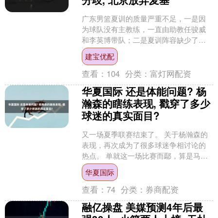
广东男篮夏训的质量严重不足，一是因
为球队没有主教练，一直由助教任骏威
和李英博带队；二是夏训阵容缺少了多
名主力，只有年轻球员和轮换球员。就
建宝优配
在日前，正在深圳进行康复....
查看：
104
分类：
富灯网配资
华夏国际 还是体能问题? 杨
瀚森的瞎练表现, 戳穿了多少
球迷的真实面目?
又一场夏季联赛结束了。 关于杨瀚森的
表现，再次成为了很多球迷争相讨论的
热点。 单就这一场比赛而鄢，算是马马
虎虎，但是，背靠背的比赛打成这样，
华夏国际
也可以理解。 可是，....
查看：
74
分类：
券商配资
融亿操盘 美媒预测4年后最