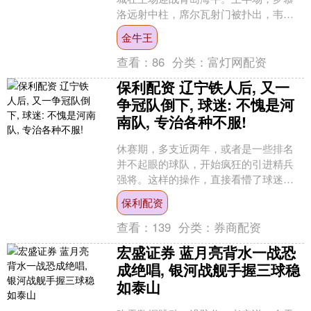
洛远射中柱，席尔瓦射门被扑出，韦世
豪射门中柱。下半场，罗慕洛射门踢
金牛王
飞，席尔瓦低射被挡出，韩....
查看：
86
分类：
富灯网配资
保利配资 辽宁铁人后, 又一
争冠队倒下, 球迷: 不愧是河
南队, 专治各种不服!
休赛期，多支近两年，或者是一些排名
并不起眼的球队，开始疯狂的引进精兵
强将。这样的操作，直接看懵了球迷。
直到足协一纸处罚通知，球迷才明白是
保利配资
怎么一回事。像山东泰山、....
查看：
139
分类：
券商配资
宏盛证券 蓝月亮背水一战恐
成绝唱, 银河战舰手握三球稳
如泰山