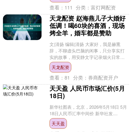
查看：
111
分类：
富灯网配资
天龙配资 赵海燕儿子大婚好
低调！喝60块的喜酒，现场
烤全羊，婚车都是赞助
文|清扬 编辑|清扬 大家好，我是赫熏
辞，不聊虚头巴脑的闲事，只分享实打
实的故事，用安静文字记录烟火日常，
带大家感受人间冷暖。 提起赵海燕，很
天龙配资
多人脑子里第一个蹦....
查看：
81
分类：
券商配资开户
天天盈 人民币市场汇价(5月
18日)
新华社图表，北京，2026年5月18日 5月
18日人民币汇率中间价 新华社发....
天天盈