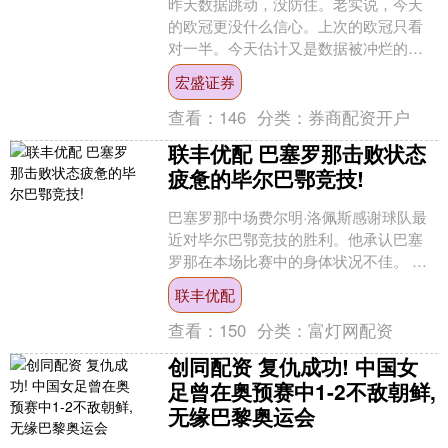
昨天数据跳动，没防住。老实说，今天
的欧冠更没什么信心。上次的欧冠只看
对一半。今天估计又是数据被冲烂的一
天。噪音太大，我暂时没辙。慎重参
宏盛证券
考。 首回合0-3，这对曼....
查看：
146
分类：
券商配资开户
联丰优配 巴塞罗那击败状态
疲惫的毕尔巴鄂竞技!
巴塞罗那中场费尔明·洛佩斯感谢球队最
近对毕尔巴鄂竞技的胜利。他承认巴塞
罗那在本场比赛中的身体状况不佳。 巴
塞罗那刚刚踢完了2025/2026赛季西甲联
联丰优配
赛第27轮....
查看：
150
分类：
富灯网配资
创同配资 复仇成功! 中国女
足曾在奥预赛中1-2不敌朝鲜,
无缘巴黎奥运会