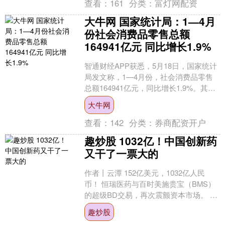
查看：
161
分类：
富灯网配资
大牛网 国家统计局：1—4月
份社会消费品零售总额
164941亿元 同比增长1.9%
智通财经APP获悉，5月18日，国家统计
局发文称，1—4月份，社会消费品零售
总额164941亿元，同比增长1.9%。其
中，除汽车以外的消费品零售额152053
大牛网
亿....
查看：
142
分类：
券商配资开户
趣炒股 1032亿！中国创新药
又干了一票大的
作者丨云潭 152亿美元，1032亿人民
币！ 恒瑞医药与百时美施贵宝（BMS）
的超级BD交易，再次震颤资本市场。 01
超级交易 5月12日，恒瑞医药宣布与百
趣炒股
时....