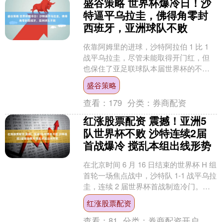
盛谷策略 世界杯爆冷日！沙
特逼平乌拉圭，佛得角零封
西班牙，亚洲球队不败
依靠阿姆里的进球，沙特阿拉伯 1 比 1
战平乌拉圭，尽管未能取得开门红，但
也保住了亚足联球队本届世界杯的不败
纪录。 沙特堪称爆冷专家，1994 年世界
盛谷策略
杯，首次....
查看：
179
分类：
券商配资
红涨股票配资 震撼！亚洲5
队世界杯不败 沙特连续2届
首战爆冷 搅乱本组出线形势
在北京时间 6 月 16 日结束的世界杯 H 组
首轮一场焦点战中，沙特队 1-1 战平乌拉
圭，连续 2 届世界杯首战制造冷门。如
此一来，本届世界杯登场的 5 支....
红涨股票配资
查看：
81
分类：
券商配资开户