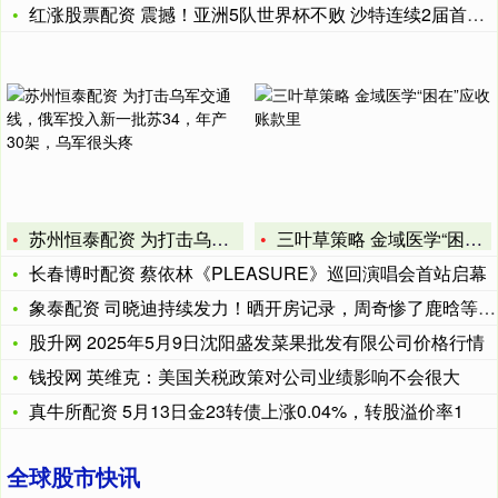
红涨股票配资 震撼！亚洲5队世界杯不败 沙特连续2届首战爆冷
苏州恒泰配资 为打击乌军交通线，俄军投入新一批苏34，年产3
三叶草策略 金域医学“困在”应收账款里
长春博时配资 蔡依林《PLEASURE》巡回演唱会首站启幕
象泰配资 司晓迪持续发力！晒开房记录，周奇惨了鹿晗等顶流被锤
股升网 2025年5月9日沈阳盛发菜果批发有限公司价格行情
钱投网 英维克：美国关税政策对公司业绩影响不会很大
真牛所配资 5月13日金23转债上涨0.04%，转股溢价率1
全球股市快讯