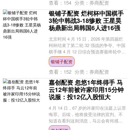
查看：
154
分类：
券商配资
银铺子配资 烂柯杯中国棋手
3轮中韩战3-18惨败 王星昊
杨鼎新出局韩国6人进16强
北京时间 4 月 15 日，2026 年第四届烂
柯杯结束了第二轮 32 强战的争夺。中国
棋手继 4 月 12 日综合预选赛最终轮中韩
战 0-6 惨败、4 月 1....
银铺子配资
查看：
152
分类：
券商配资
嘉创配资 忽悠1年终得手 马
云12年前被许家印用15分钟
说服：投12亿入股恒大
4 月 14 日，67 岁的许家印在法庭上认罪
悔罪。后续，他将接受法律的宣判。不
知道在看到这则消息，马云会有何感
想。12 年前，他曾在一次冲动后狂砸 12