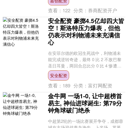
嘉创配资
亿，....
查看：
122
分类：
券商配资开户
安全配资 豪掷4.5亿却四大皆
空！斯洛特压力爆表，但他
仍表示对利物浦未来充满信
心
在安菲尔德的欧冠生死战中，利物浦未
能完成逆转奇迹，最终 0 比 2 不敌巴黎
圣日耳曼，两回合总比分 0 比 4 惨遭淘
汰。 首回合已经 0 比 2 落后的情况下....
安全配资
查看：
189
分类：
富灯网配资
金牛网 一场1-0, 让中超榜首
易主, 神仙进球诞生: 第79分
钟角球破门绝杀
中超第2轮的一场比赛展开争夺，成都蓉
城在主场迎战青岛海牛。上半场，罗慕