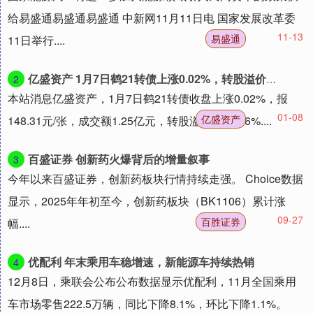
给易盛通易盛通易盛通 中新网11月11日电 国家发展改革委
11-13
易盛通
11日举行....
亿盛资产 1月7日鹤21转债上涨0.02%，转股溢价率14.86%
2
本站消息亿盛资产，1月7日鹤21转债收盘上涨0.02%，报
01-08
亿盛资产
148.31元/张，成交额1.25亿元，转股溢价率14.86%....
百盛证券 创新药火爆背后的增量叙事
3
今年以来百盛证券，创新药板块行情持续走强。 Choice数据
显示，2025年年初至今，创新药板块（BK1106）累计涨
09-27
百胜证券
幅....
优配利 年末乘用车稳增速，新能源车持续热销
4
12月8日，乘联会公布公布数据显示优配利，11月全国乘用
车市场零售222.5万辆，同比下降8.1%，环比下降1.1%。